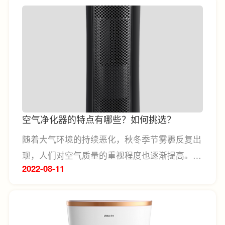
乱的门窗封条，我们又该怎么选择呢？领尚特意
为大家总结了各类门窗封条的作用，相信会对大
家的选择有所帮助。
空气净化器的特点有哪些？如何挑选？
随着大气环境的持续恶化，秋冬季节雾霾反复出
现，人们对空气质量的重视程度也逐渐提高。空
2022-08
11
气净化器，原本起源于消防用途，现在也已经成
为普通家用设备走进千家万户，保证空气安全，
守护家人健康。近些年来，空气净化器发展快，
相关产品琳琅满目，但很多人并不了解空气净化