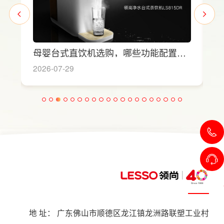
母婴台式直饮机选购，哪些功能配置是
家
有娃家庭必不可少的？
时
2026-07-29
20
地 址： 广东佛山市顺德区龙江镇龙洲路联塑工业村