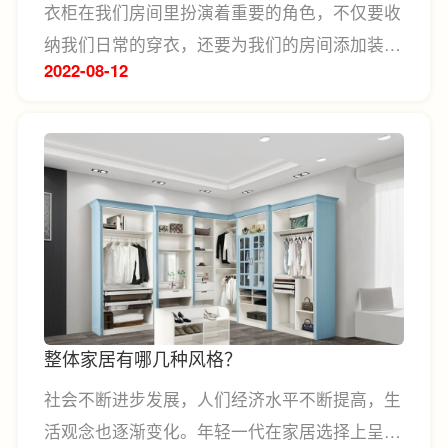
衣柜在我们房间里扮演着重要的角色，不仅要收
纳我们日常的穿衣，还要为我们的房间添加装饰
2022-08
12
美感，不少人为衣柜的装修风格而头疼，今天小
编就来为大家讲解一下，整体衣橱的风格有哪
些？看看你家卧室衣柜适合哪种风格，你又最爱
哪一款呢？
整体家居有哪几种风格？
社会不断进步发展，人们经济水平不断提高，生
活观念也逐渐变化。年轻一代在家居选择上呈现