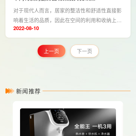
对于现代人而言，居家的整洁性和舒适性直接影
响着生活的品质，因此在空间的利用和收纳上会
2022-08
10
十分重视，特别是在厨房的收纳上，会通过置物
架最大程度的利用厨房有限的空间，确保厨房的
美观性和实用性。不过目前市面上不同材质的厨
上一页
下一页
房置物架还挺多的，选对材质十分重要。
LESSO领尚小编今天就跟大家分享几种不同材
质的厨房置物架及其优缺点，希望能对大家挑选
置物架有借鉴意义。
新闻推荐