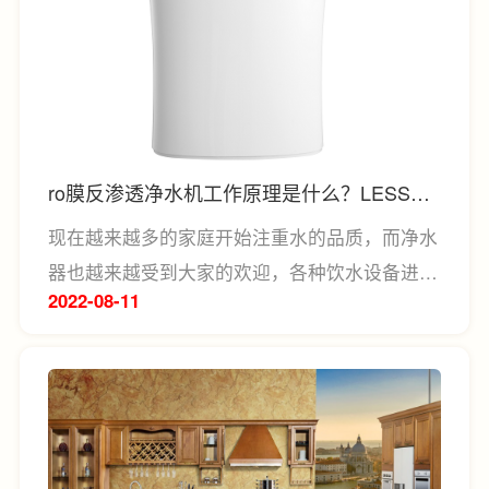
器有什么特点，下面就由小编带大家简单了解一
下空气净化器的特点。
ro膜反渗透净水机工作原理是什么？LESSO
领尚帮你答疑解惑
现在越来越多的家庭开始注重水的品质，而净水
器也越来越受到大家的欢迎，各种饮水设备进入
2022-08
11
千家万户。其中ro反渗透净水器备受大家的青
睐，因为它可以深层次地提升水质，对水质进行
深度处理，从而使得水质更健康，也保证了水质
品质。但ro膜反渗透净水机工作原理是什么呢？
有没有哪些值得推荐的净水机款式呢？接下来，
小编就一一给大家详细解说。