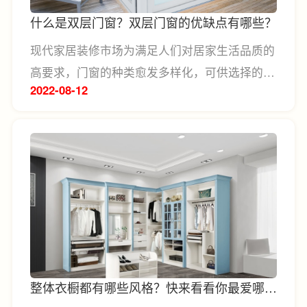
门窗装修时有启发作用。
什么是双层门窗？双层门窗的优缺点有哪些？
现代家居装修市场为满足人们对居家生活品质的
高要求，门窗的种类愈发多样化，可供选择的种
2022-08
12
类越来越多，其中双层门窗可谓是近年来深受现
代家庭喜爱的一种门窗，不过还是有不少人不知
道什么是双层门窗，它的优缺点有哪些？今天
LESSO领尚就解答你的疑惑。
整体衣橱都有哪些风格？快来看看你最爱哪种
呢~