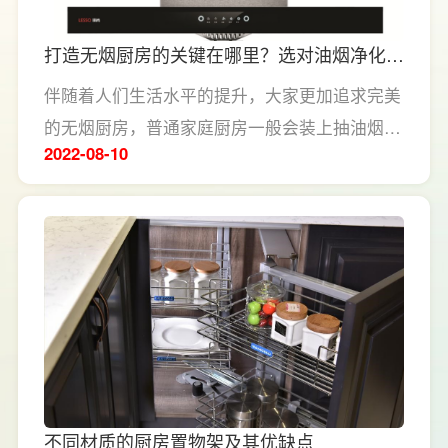
打造无烟厨房的关键在哪里？选对油烟净化器
很重要
伴随着人们生活水平的提升，大家更加追求完美
的无烟厨房，普通家庭厨房一般会装上抽油烟
2022-08
10
机，而饭店餐馆则会安裝油烟净化设备，因此选
对油烟净化设备很重要：
不同材质的厨房置物架及其优缺点