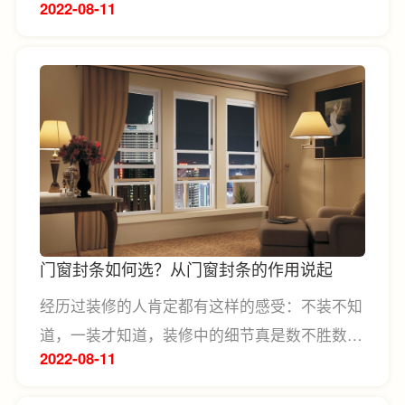
2022-08
11
出越发多元化的审美趋向，个性化需求日益凸
显，在追求家居质量的同时也对“美”给予高度重
视。整体家居在这样的市场需求下应运而生。整
体家居是产品、设计与服务所形成的一站式的整
体软装模式。通过对各种家具饰品进行精心的空
间布局安排，以达到为消费者省心、省钱的目
标，同时还能提升家庭品位，成为很多年轻家庭
的选择。
门窗封条如何选？从门窗封条的作用说起
经历过装修的人肯定都有这样的感受：不装不知
道，一装才知道，装修中的细节真是数不胜数。
2022-08
11
就拿门窗来说，除了门窗的材质、五金之外，门
窗的封条也是各式各样。面对市面上令人眼花缭