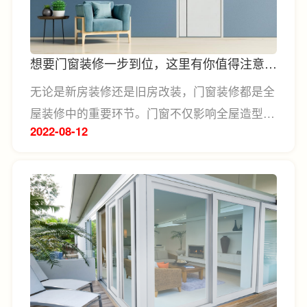
想要门窗装修一步到位，这里有你值得注意的
小技巧
无论是新房装修还是旧房改装，门窗装修都是全
屋装修中的重要环节。门窗不仅影响全屋造型美
2022-08
12
观问题，同时更是居家安全性的重要保障。由于
关注到门窗在居家装修中的重要性，不少人在进
行全屋装修时开始选择先挑门窗、再装修的模
式。门窗装修时需要考虑的因素有很多很多，我
们装修小白不免面临很多的误区和陷阱。但其实
在门窗挑选、装修中也是有不少值得注意的技
巧，下面我们就一起来看看门窗装修在色彩搭配
和材质选择两方面的技巧，希望对装修小白们在