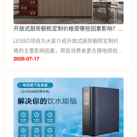
开放式厨房橱柜定制价格受哪些因素影响？如
何合理规划预算？
LESSO领尚为大家介绍开放式厨房橱柜定制价
格的主要影响因素，帮助消费者更合理地规划装
2026-07
17
修投入。开放式厨房橱柜定制价格通常会受到柜
体尺寸、板材材质、功能配置、五金配件以及设
计方案等因素影响。