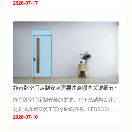
2026-07
17
惯和厨房面积合理规划台面布局，遵循“洗、
切、炒”动线，提升操作效率；其次，台面材质
可结合预算和使用需求进行选择，如石英石耐磨
耐刮、易清洁，适合大多数家庭使用。
静音卧室门定制安装需要注意哪些关键细节？
静音卧室门定制安装的关键，在于从结构设计、
材质选择到安装工艺的系统把控。LESSO领尚
2026-07
10
会根据不同家庭的空间需求，进行专业测量与结
构优化设计，通过科学控制门体厚度、内部填充