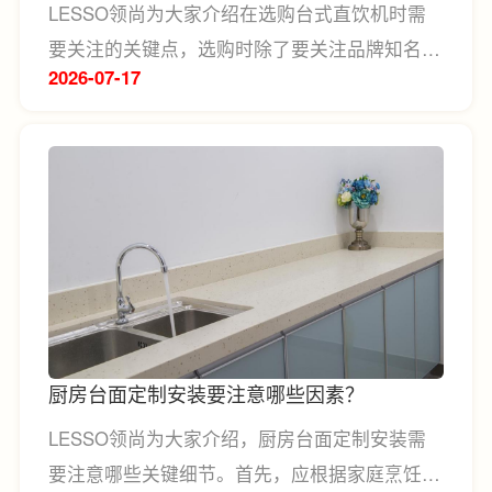
LESSO领尚为大家介绍在选购台式直饮机时需
要关注的关键点，选购时除了要关注品牌知名
2026-07
17
度，还要考察产品的过滤技术、加热性能、换芯
成本和安全配置，例如是否采用多重净化系统、
支持即热即饮、多档精准控温、智能换芯提醒及
童锁防烫等功能，同时结合家庭成员数量、日常
饮水习惯和台面空间进行综合选择。
厨房台面定制安装要注意哪些因素？
LESSO领尚为大家介绍，厨房台面定制安装需
要注意哪些关键细节。首先，应根据家庭烹饪习