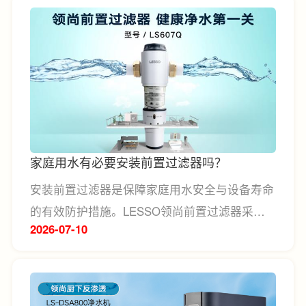
密度以及多层密封系统，实现更稳定的隔音与降
噪效果。
家庭用水有必要安装前置过滤器吗？
安装前置过滤器是保障家庭用水安全与设备寿命
的有效防护措施。LESSO领尚前置过滤器采用
2026-07
10
食品级不锈钢滤网与无铅环保铜阀体，在保障用
水安全的同时，兼顾了设备的耐用性与低维护成
本，以及配合定期自动冲洗功能，能长效保持滤
网洁净，避免二次污染。