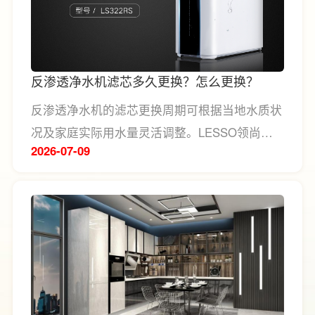
反渗透净水机滤芯多久更换？怎么更换？
反渗透净水机的滤芯更换周期可根据当地水质状
况及家庭实际用水量灵活调整。LESSO领尚建
2026-07
09
议，对于水质较差或日常用水量较大的家庭，建
议每6-8个月更换一次滤芯；水质较好、用水量
相对较少的家庭，可适当延长至10-12个月。