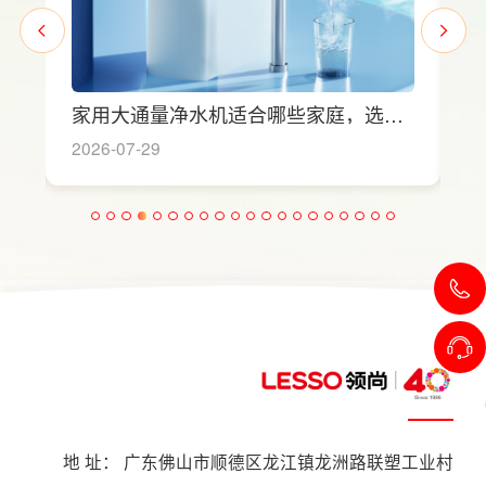
是
家用大通量净水机适合哪些家庭，选购
实
时如何匹配用水场景吗？
2026-07-29
20
地 址： 广东佛山市顺德区龙江镇龙洲路联塑工业村