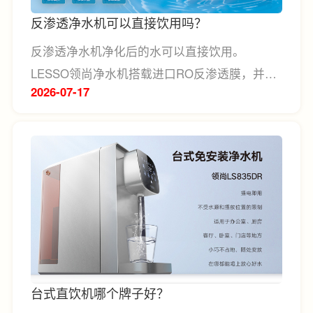
反渗透净水机可以直接饮用吗？
反渗透净水机净化后的水可以直接饮用。
LESSO领尚净水机搭载进口RO反渗透膜，并采
2026-07
17
用多重精细过滤系统，能够有效滤除水中95%以
上的有害物质，同时结合UV冷光杀菌技术和
LED冷光抑菌技术，进一步降低设备内部二次污
染风险，从源头保障家庭饮水安全。
台式直饮机哪个牌子好？