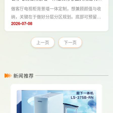
计？
做客厅电视柜背景墙一体定制，想兼顾颜值与收
纳，关键在于做好分层分区规划。底部可预留悬
2026-07
08
空抽屉，用于收纳遥控器、充电器、影音配件等
高频小物；中间镂空区域预留电视、机顶盒及音
响设备位置，并提前规划电线收纳槽和插座点
上一页
下一页
位，保持台面整洁。
新闻推荐