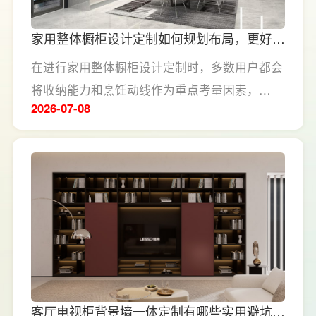
家用整体橱柜设计定制如何规划布局，更好平
衡收纳与烹饪动线？
在进行家用整体橱柜设计定制时，多数用户都会
将收纳能力和烹饪动线作为重点考量因素，
2026-07
08
LESSO领尚为大家介绍整体橱柜如何规划布
局，才能兼顾收纳实用性与下厨体验。
客厅电视柜背景墙一体定制有哪些实用避坑设