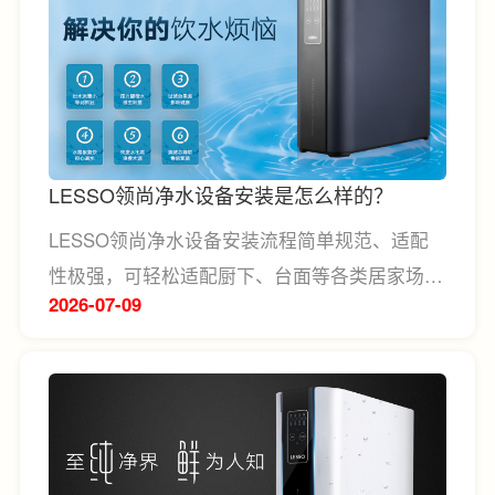
LESSO领尚净水设备安装是怎么样的？
LESSO领尚净水设备安装流程简单规范、适配
性极强，可轻松适配厨下、台面等各类居家场
2026-07
09
景，无需复杂施工。安装时首先关闭家中自来水
总阀，结合户型空间确定设备摆放位置，预留出
充足的滤芯更换与检修空间，再通过自来水三通
接口规整连接净水、废水管路，固定好设备主机
与净水龙头并接通电源，完成基础装配。