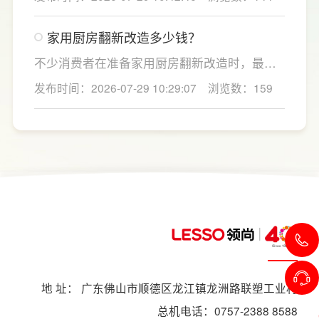
房面积和家庭烹饪习惯进行规划，合理划分
洗、切、炒动线，提升下厨效率；同时充分利
家用厨房翻新改造多少钱？
用吊柜、地柜、高柜等收纳空间，并配置抽屉
分区、拉篮、转角收纳等功能设计，提高空间
不少消费者在准备家用厨房翻新改造时，最关
利用率。
心的问题莫过于“家用厨房翻新改造多少钱”，接
发布时间：2026-07-29 10:29:07
浏览数：159
下来LESSO领尚为大家解答一下。事实上，厨
房改造费用并没有统一标准，通常会受到改造
范围、空间面积、材料品质、功能配置以及是
否更换橱柜、电器、水电等因素影响。
地 址： 广东佛山市顺德区龙江镇龙洲路联塑工业村
总机电话：0757-2388 8588