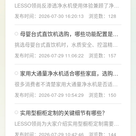
活性炭滤芯则建议每年更换一次以保障出水口
LESSO领尚反渗透净水机使用体验兼顾了净水
感。
效果、使用便捷性和节水表现。产品采用
发布时间：2026-07-30 16:20:13
浏览数：128
120mm纤薄机身设计，不占用过多厨下空间；
双出水模式可根据不同需求切换生活用水和直
母婴台式直饮机选购，哪些功能配置是有
饮水，不仅满足厨房多场景用水需求，还有助
娃家庭必不可少的？
于延长滤芯使用寿命。
挑选母婴台式直饮机时，水质安全、控温精准
度是宝妈群体最关心的核心需求，接下来
发布时间：2026-07-29 11:06:22
浏览数：157
LESSO领尚为大家讲解适合母婴家庭的必备功
能配置。母婴冲奶、辅食、直饮对水温要求不
家用大通量净水机适合哪些家庭，选购时
同，机型需搭载多档精准控温功能，45℃低温
如何匹配用水场景吗？
冲奶、85℃泡辅食、100℃沸水冲泡茶饮一键
很多消费者不清楚家用大通量净水机是否适配
切换，不用反复烧水兑冷水，呵护宝宝娇嫩肠
自家户型，LESSO领尚建议，选购前一定要结
发布时间：2026-07-29 10:54:29
浏览数：150
胃。
合家庭用水场景判断。家用大通量净水机更适
合常住人口多、用水需求大的家庭，比如三口
实用型橱柜定制的关键细节有哪些？
及以上之家，或是经常泡茶、冲奶、清洗果
蔬，需要持续大量净水的用户。小户型、单人
LESSO领尚为大家介绍实用型橱柜定制需要关
居住、日常用水量少的家庭，无需盲目追求超
注的几个关键细节：实用型橱柜定制应结合厨
发布时间：2026-07-29 10:42:46
浏览数：144
大通量，避免功能过剩造成浪费。