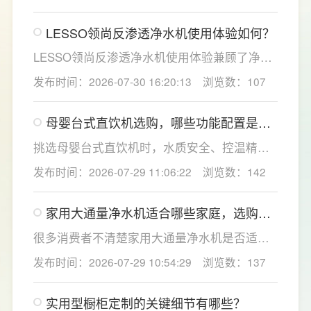
因素。一般来说，PP棉和活性炭类前置滤芯建
议每6至12个月更换一次，RO反渗透膜滤芯使
LESSO领尚反渗透净水机使用体验如何？
用寿命相对较长，通常在2至3年左右，而后置
活性炭滤芯则建议每年更换一次以保障出水口
LESSO领尚反渗透净水机使用体验兼顾了净水
感。
效果、使用便捷性和节水表现。产品采用
发布时间：2026-07-30 16:20:13
浏览数：107
120mm纤薄机身设计，不占用过多厨下空间；
双出水模式可根据不同需求切换生活用水和直
母婴台式直饮机选购，哪些功能配置是有
饮水，不仅满足厨房多场景用水需求，还有助
娃家庭必不可少的？
于延长滤芯使用寿命。
挑选母婴台式直饮机时，水质安全、控温精准
度是宝妈群体最关心的核心需求，接下来
发布时间：2026-07-29 11:06:22
浏览数：142
LESSO领尚为大家讲解适合母婴家庭的必备功
能配置。母婴冲奶、辅食、直饮对水温要求不
家用大通量净水机适合哪些家庭，选购时
同，机型需搭载多档精准控温功能，45℃低温
如何匹配用水场景吗？
冲奶、85℃泡辅食、100℃沸水冲泡茶饮一键
很多消费者不清楚家用大通量净水机是否适配
切换，不用反复烧水兑冷水，呵护宝宝娇嫩肠
自家户型，LESSO领尚建议，选购前一定要结
发布时间：2026-07-29 10:54:29
浏览数：137
胃。
合家庭用水场景判断。家用大通量净水机更适
合常住人口多、用水需求大的家庭，比如三口
实用型橱柜定制的关键细节有哪些？
及以上之家，或是经常泡茶、冲奶、清洗果