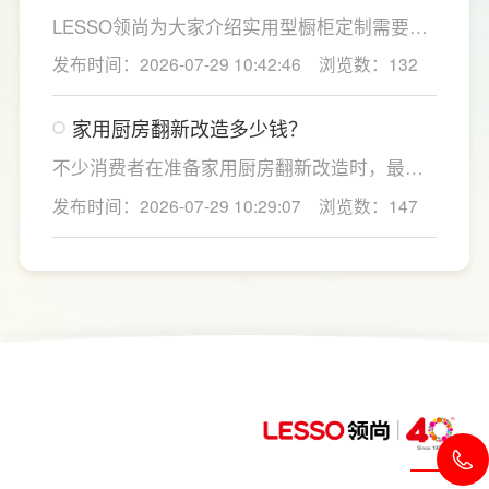
蔬，需要持续大量净水的用户。小户型、单人
LESSO领尚为大家介绍实用型橱柜定制需要关
居住、日常用水量少的家庭，无需盲目追求超
注的几个关键细节：实用型橱柜定制应结合厨
发布时间：2026-07-29 10:42:46
浏览数：132
大通量，避免功能过剩造成浪费。
房面积和家庭烹饪习惯进行规划，合理划分
洗、切、炒动线，提升下厨效率；同时充分利
家用厨房翻新改造多少钱？
用吊柜、地柜、高柜等收纳空间，并配置抽屉
分区、拉篮、转角收纳等功能设计，提高空间
不少消费者在准备家用厨房翻新改造时，最关
利用率。
心的问题莫过于“家用厨房翻新改造多少钱”，接
发布时间：2026-07-29 10:29:07
浏览数：147
下来LESSO领尚为大家解答一下。事实上，厨
房改造费用并没有统一标准，通常会受到改造
范围、空间面积、材料品质、功能配置以及是
否更换橱柜、电器、水电等因素影响。