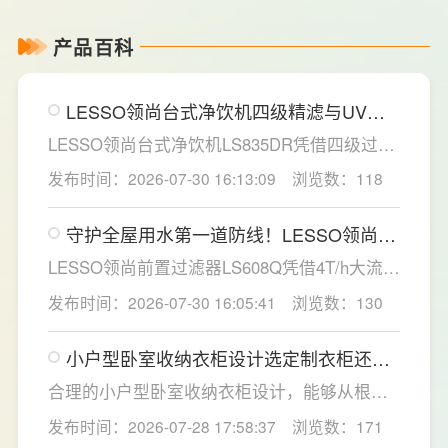
产品百科
LESSO领尚台式净饮机四级精滤与UV杀
菌，构筑双重健康防线
LESSO领尚台式净饮机LS835DR凭借四级过滤
系统与稀土厚膜即热技术，为家庭直饮水场景
发布时间：2026-07-30 16:13:09
浏览数：118
提供了一套兼具净化效率与使用灵活性的解决
方案。
守护全屋用水第一道防线！LESSO领尚前
置过滤器重塑家庭净水新标准
LESSO领尚前置过滤器LS608Q凭借4T/h大流
量、40微米高效精滤、创新虹吸反冲洗技术及
发布时间：2026-07-30 16:05:41
浏览数：130
智能水压监控四大核心优势，为家庭用水安全
提供了全方位的解决方案。
小户型卧室收纳衣柜设计选定制衣柜还是
成品衣柜好？要注意什么？
合理的小户型卧室收纳衣柜设计，能够从根源
解决小户型卧室收纳难题，提升居家舒适感。
发布时间：2026-07-28 17:58:37
浏览数：171
LESSO领尚深耕人居空间规划，针对小户型痛