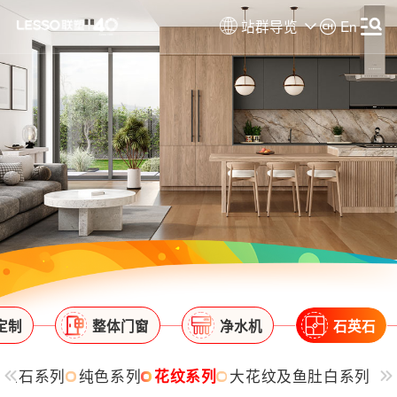
站群导览
En
定制
整体门窗
净水机
石英石
玉石系列
纯色系列
花纹系列
大花纹及鱼肚白系列