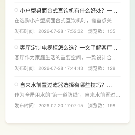
点优化衣柜收纳结构，兼顾空间利用、环保品
小户型桌面台式直饮机有什么好处？一文
质与全屋美学统一，打造实用美观的卧室收纳
了解台式直饮机选购全攻略
方案，为小户型家庭打造整洁通透的休憩空
在选购小户型桌面台式直饮机时，需重点关注
间。
过滤能力、节水性能、智能体验与安全配置，
发布时间：2026-07-28 17:52:32
浏览数：135
更能适配小户型高频日常使用。首先优先选择
高精度过滤系统，搭载成熟反渗透技术的设
客厅定制电视柜怎么选？一文了解客厅定
备，能够深度净化水质，有效滤除水中重金
制电视柜的尺寸布局设计
属、残留杂质与有害微生物，从源头保障饮水
客厅作为家庭生活的重要空间，一款设计合理
纯净安全。
的客厅定制电视柜不仅能够提升家居颜值，更
发布时间：2026-07-28 17:44:43
浏览数：128
能让日常收纳和使用更加便捷。LESSO领尚深
耕整家定制领域，围绕不同户型和家庭需求，
自来水前置过滤器选择有哪些技巧？
提供客厅定制电视柜及一站式整家解决方案，
LESSO领尚提供一站式净水方案
从设计、选材到功能规划进行科学布局，兼顾
作为全屋用水的“第一道防线”，自来水前置过滤
环保、美观与实用，为消费者打造更加舒适、
器能够有效拦截自来水中的泥沙、铁锈、红虫
发布时间：2026-07-20 17:07:15
浏览数：198
有品质的理想家居生活。
等大颗粒杂质，不仅能提升日常用水的洁净
度，还能为后端净水设备及涉水家电提供保
护。LESSO领尚前置过滤器 LS801Q（升级
版）凭借过滤性能、智能设计与安全材质，成