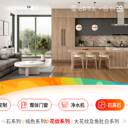
站群导览
En
定制
整体门窗
净水机
石英石
玉石系列
纯色系列
花纹系列
大花纹及鱼肚白系列