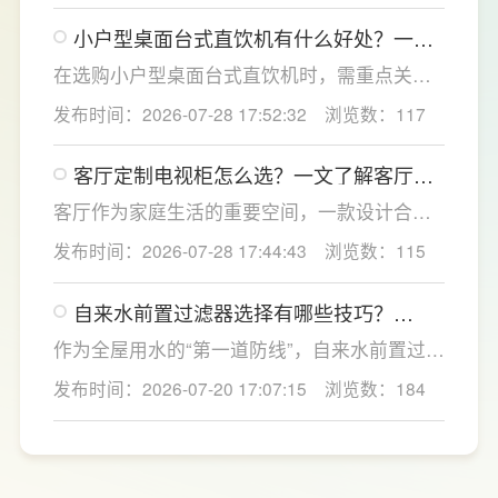
点优化衣柜收纳结构，兼顾空间利用、环保品
小户型桌面台式直饮机有什么好处？一文
质与全屋美学统一，打造实用美观的卧室收纳
了解台式直饮机选购全攻略
方案，为小户型家庭打造整洁通透的休憩空
在选购小户型桌面台式直饮机时，需重点关注
间。
过滤能力、节水性能、智能体验与安全配置，
发布时间：2026-07-28 17:52:32
浏览数：117
更能适配小户型高频日常使用。首先优先选择
高精度过滤系统，搭载成熟反渗透技术的设
客厅定制电视柜怎么选？一文了解客厅定
备，能够深度净化水质，有效滤除水中重金
制电视柜的尺寸布局设计
属、残留杂质与有害微生物，从源头保障饮水
客厅作为家庭生活的重要空间，一款设计合理
纯净安全。
的客厅定制电视柜不仅能够提升家居颜值，更
发布时间：2026-07-28 17:44:43
浏览数：115
能让日常收纳和使用更加便捷。LESSO领尚深
耕整家定制领域，围绕不同户型和家庭需求，
自来水前置过滤器选择有哪些技巧？
提供客厅定制电视柜及一站式整家解决方案，
LESSO领尚提供一站式净水方案
从设计、选材到功能规划进行科学布局，兼顾
作为全屋用水的“第一道防线”，自来水前置过滤
环保、美观与实用，为消费者打造更加舒适、
器能够有效拦截自来水中的泥沙、铁锈、红虫
发布时间：2026-07-20 17:07:15
浏览数：184
有品质的理想家居生活。
等大颗粒杂质，不仅能提升日常用水的洁净
度，还能为后端净水设备及涉水家电提供保
护。LESSO领尚前置过滤器 LS801Q（升级
版）凭借过滤性能、智能设计与安全材质，成