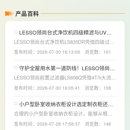
产品百科
LESSO领尚台式净饮机四级精滤与UV杀
菌，构筑双重健康防线
LESSO领尚台式净饮机LS835DR凭借四级过滤
系统与稀土厚膜即热技术，为家庭直饮水场景
发布时间：2026-07-30 16:13:09
浏览数：101
提供了一套兼具净化效率与使用灵活性的解决
方案。
守护全屋用水第一道防线！LESSO领尚前
置过滤器重塑家庭净水新标准
LESSO领尚前置过滤器LS608Q凭借4T/h大流
量、40微米高效精滤、创新虹吸反冲洗技术及
发布时间：2026-07-30 16:05:41
浏览数：108
智能水压监控四大核心优势，为家庭用水安全
提供了全方位的解决方案。
小户型卧室收纳衣柜设计选定制衣柜还是
成品衣柜好？要注意什么？
合理的小户型卧室收纳衣柜设计，能够从根源
解决小户型卧室收纳难题，提升居家舒适感。
发布时间：2026-07-28 17:58:37
浏览数：146
LESSO领尚深耕人居空间规划，针对小户型痛