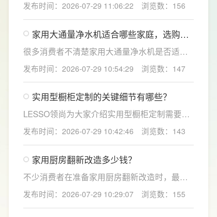
发布时间：2026-07-29 11:06:22
浏览数：156
LESSO领尚为大家讲解适合母婴家庭的必备功
能配置。母婴冲奶、辅食、直饮对水温要求不
家用大通量净水机适合哪些家庭，选购时
同，机型需搭载多档精准控温功能，45℃低温
如何匹配用水场景吗？
冲奶、85℃泡辅食、100℃沸水冲泡茶饮一键
很多消费者不清楚家用大通量净水机是否适配
切换，不用反复烧水兑冷水，呵护宝宝娇嫩肠
自家户型，LESSO领尚建议，选购前一定要结
发布时间：2026-07-29 10:54:29
浏览数：147
胃。
合家庭用水场景判断。家用大通量净水机更适
合常住人口多、用水需求大的家庭，比如三口
实用型橱柜定制的关键细节有哪些？
及以上之家，或是经常泡茶、冲奶、清洗果
蔬，需要持续大量净水的用户。小户型、单人
LESSO领尚为大家介绍实用型橱柜定制需要关
居住、日常用水量少的家庭，无需盲目追求超
注的几个关键细节：实用型橱柜定制应结合厨
发布时间：2026-07-29 10:42:46
浏览数：143
大通量，避免功能过剩造成浪费。
房面积和家庭烹饪习惯进行规划，合理划分
洗、切、炒动线，提升下厨效率；同时充分利
家用厨房翻新改造多少钱？
用吊柜、地柜、高柜等收纳空间，并配置抽屉
分区、拉篮、转角收纳等功能设计，提高空间
不少消费者在准备家用厨房翻新改造时，最关
利用率。
心的问题莫过于“家用厨房翻新改造多少钱”，接
发布时间：2026-07-29 10:29:07
浏览数：155
下来LESSO领尚为大家解答一下。事实上，厨
房改造费用并没有统一标准，通常会受到改造