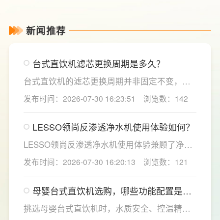
新闻推荐
台式直饮机滤芯更换周期是多久？
台式直饮机的滤芯更换周期并非固定不变，主
要取决于实际用水量、进水水质及使用频率等
发布时间：2026-07-30 16:23:51
浏览数：142
因素。一般来说，PP棉和活性炭类前置滤芯建
议每6至12个月更换一次，RO反渗透膜滤芯使
LESSO领尚反渗透净水机使用体验如何？
用寿命相对较长，通常在2至3年左右，而后置
活性炭滤芯则建议每年更换一次以保障出水口
LESSO领尚反渗透净水机使用体验兼顾了净水
感。
效果、使用便捷性和节水表现。产品采用
发布时间：2026-07-30 16:20:13
浏览数：121
120mm纤薄机身设计，不占用过多厨下空间；
双出水模式可根据不同需求切换生活用水和直
母婴台式直饮机选购，哪些功能配置是有
饮水，不仅满足厨房多场景用水需求，还有助
娃家庭必不可少的？
于延长滤芯使用寿命。
挑选母婴台式直饮机时，水质安全、控温精准
度是宝妈群体最关心的核心需求，接下来