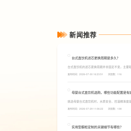
新闻推荐
台式直饮机滤芯更换周期是多久？
台式直饮机的滤芯更换周期并非固定不变，主要
素。一般来说，PP棉和活性炭类前置滤芯建议每6
发布时间：2026-07-30 16:23:51
浏览数：116
命相对较长，通常在2至3年左右，而后置活性炭
母婴台式直饮机选购，哪些功能配置是有
挑选母婴台式直饮机时，水质安全、控温精准度
LESSO领尚为大家讲解适合母婴家庭的必备功
发布时间：2026-07-29 11:06:22
浏览数：138
同，机型需搭载多档精准控温功能，45℃低温冲奶
换，不用反复烧水兑冷水，呵护宝宝娇嫩肠胃。
实用型橱柜定制的关键细节有哪些？