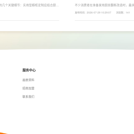
注的几个关键细节：实用型橱柜定制应结合厨房
不少消费者在准备家用厨房翻新改造时，最关
、炒动线，提升下厨效率；同时充分利用吊
下来LESSO领尚为大家解答一下。事实上
发布时间：2026-07-29 10:29:07
浏览数：141
拉篮、转角收纳等功能设计，提高空间利用
围、空间面积、材料品质、功能配置以及是
服务中心
画册资料
招商加盟
联系我们