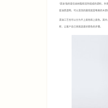
“清油”指的是仅由树脂和溶剂组成的调料，
是油质透明，可以清洗的展现底层唯美的木质
清油工艺也可以分为不上底色和上底色。其中
样，让客户自己来挑选喜好颜色的步骤。