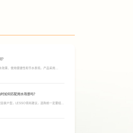
何？
净水效果、使用便捷性和节水表现。产品采用
间；双出水模式可根据不同需求切换生活用水和直饮
于延长滤芯使用寿命。
购时如何匹配用水场景吗？
自家户型，LESSO领尚建议，选购前一定要结合
合常住人口多、用水需求大的家庭，比如三口及以
需要持续大量净水的用户。小户型、单人居住、日
，避免功能过剩造成浪费。