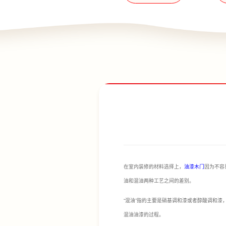
在室内装修的材料选择上，
油漆木门
因为不容
油和混油两种工艺之间的差别。
“混油”指的主要是硝基调和漆或者醇酸调和
混油油漆的过程。