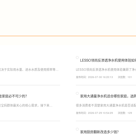
LESSO领尚反渗透净水机使用体验如
取决于实际用水量、进水水质及使用频率等因
LESSO领尚反渗透净水机使用体验兼顾了
至12个月更换一次，RO反渗透膜滤芯使用寿
120mm纤薄机身设计，不占用过多厨下空
发布时间：2026-07-30 16:20:13
浏览数：101
滤芯则建议每年更换一次以保障出水口感。
水，不仅满足厨房多场景用水需求，还有助
娃家庭必不可少的？
家用大通量净水机适合哪些家庭，选
是宝妈群体最关心的核心需求，接下来
很多消费者不清楚家用大通量净水机是否适配
能配置。母婴冲奶、辅食、直饮对水温要求不
家庭用水场景判断。家用大通量净水机更适
发布时间：2026-07-29 10:54:29
浏览数：129
、85℃泡辅食、100℃沸水冲泡茶饮一键切
上之家，或是经常泡茶、冲奶、清洗果蔬，
常用水量少的家庭，无需盲目追求超大通量
家用厨房翻新改造多少钱？