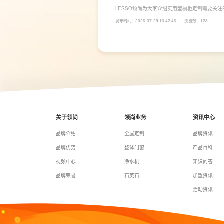
LESSO领尚为大家介绍实用型橱柜定制需要关
面积和家庭烹饪习惯进行规划，合理划分洗、切
发布时间：2026-07-29 10:42:46
浏览数：128
柜、地柜、高柜等收纳空间，并配置抽屉分区、
率。
关于领尚
领尚业务
资讯中心
品牌介绍
全屋定制
品牌资讯
品牌优势
整体门窗
产品百科
视频中心
净水机
知识问答
品牌荣誉
石英石
加盟资讯
活动资讯