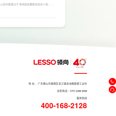
心的问题莫过于“家用厨房翻新改造多少钱”，接
，厨房改造费用并没有统一标准，通常会受到改造范
否更换橱柜、电器、水电等因素影响。
地 址： 广东佛山市顺德区龙江镇龙洲路联塑工业村
总机电话：0757-2388 8588
服务热线
400-168-2128