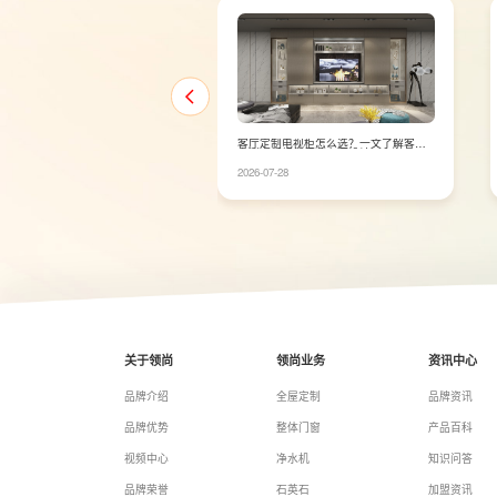
厅定制电视柜怎么选？一文了解客厅
自来水前置过滤器选择有哪些技巧？
制电视柜的尺寸布局设计
LESSO领尚提供一站式净水方案
6-07-28
2026-07-20
关于领尚
领尚业务
资讯中心
品牌介绍
全屋定制
品牌资讯
品牌优势
整体门窗
产品百科
视频中心
净水机
知识问答
品牌荣誉
石英石
加盟资讯