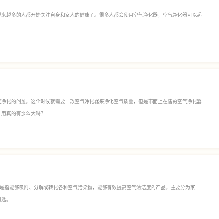
越来越多的人都开始关注自身和家人的健康了。很多人都会使用空气净化器，空气净化器可以起
气净化的问题。这个时候就需要一款空气净化器来净化空气质量，但是市面上在售的空气净化器
作用真的有那么大吗？
，是指能够吸附、分解或转化各种空气污染物，能够有效提高空气清洁度的产品，主要分为家
用途。