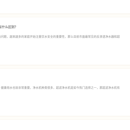
有什么区别？
的问题，越来越多的家庭开始注重饮水安全的重要性，那么目前市面最常见的反渗透净水器和超
，健康用水也就非常重要。净水机种类很多，超滤净水机是如今热门选择之一，那超滤净水机有