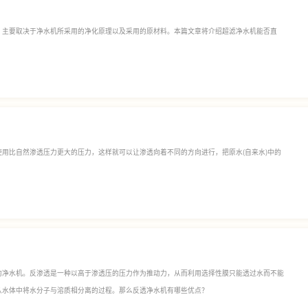
，主要取决于净水机所采用的净化原理以及采用的原材料。本篇文章将介绍超滤净水机能否直
用比自然渗透压力更大的压力，这样就可以让渗透向着不同的方向进行，把原水(自来水)中的
的净水机。反渗透是一种以高于渗透压的压力作为推动力，从而利用选择性膜只能透过水而不能
从水体中将水分子与溶质相分离的过程。那么反透净水机有哪些优点？