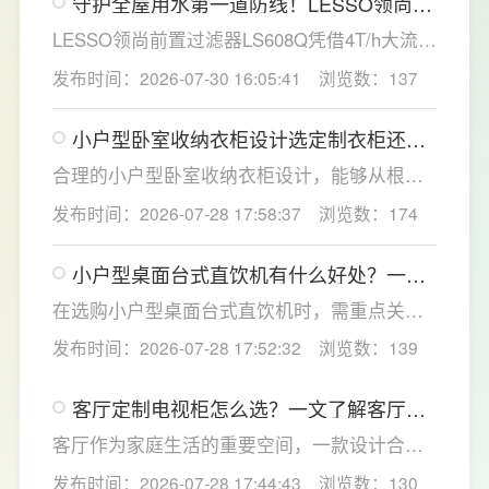
守护全屋用水第一道防线！LESSO领尚前
置过滤器重塑家庭净水新标准
LESSO领尚前置过滤器LS608Q凭借4T/h大流
量、40微米高效精滤、创新虹吸反冲洗技术及
发布时间：2026-07-30 16:05:41
浏览数：137
智能水压监控四大核心优势，为家庭用水安全
提供了全方位的解决方案。
小户型卧室收纳衣柜设计选定制衣柜还是
成品衣柜好？要注意什么？
合理的小户型卧室收纳衣柜设计，能够从根源
解决小户型卧室收纳难题，提升居家舒适感。
发布时间：2026-07-28 17:58:37
浏览数：174
LESSO领尚深耕人居空间规划，针对小户型痛
点优化衣柜收纳结构，兼顾空间利用、环保品
小户型桌面台式直饮机有什么好处？一文
质与全屋美学统一，打造实用美观的卧室收纳
了解台式直饮机选购全攻略
方案，为小户型家庭打造整洁通透的休憩空
在选购小户型桌面台式直饮机时，需重点关注
间。
过滤能力、节水性能、智能体验与安全配置，
发布时间：2026-07-28 17:52:32
浏览数：139
更能适配小户型高频日常使用。首先优先选择
高精度过滤系统，搭载成熟反渗透技术的设
客厅定制电视柜怎么选？一文了解客厅定
备，能够深度净化水质，有效滤除水中重金
制电视柜的尺寸布局设计
属、残留杂质与有害微生物，从源头保障饮水
客厅作为家庭生活的重要空间，一款设计合理
纯净安全。
的客厅定制电视柜不仅能够提升家居颜值，更
发布时间：2026-07-28 17:44:43
浏览数：130