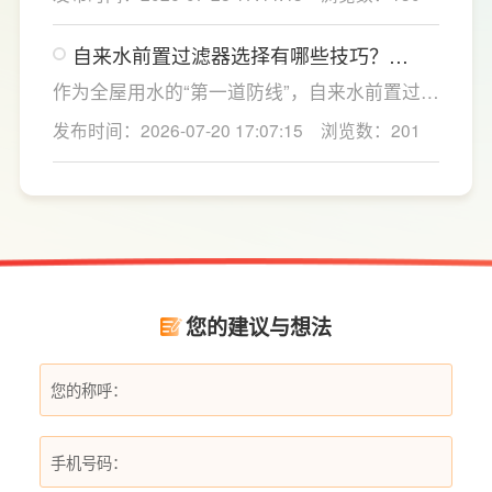
能让日常收纳和使用更加便捷。LESSO领尚深
耕整家定制领域，围绕不同户型和家庭需求，
自来水前置过滤器选择有哪些技巧？
提供客厅定制电视柜及一站式整家解决方案，
LESSO领尚提供一站式净水方案
从设计、选材到功能规划进行科学布局，兼顾
作为全屋用水的“第一道防线”，自来水前置过滤
环保、美观与实用，为消费者打造更加舒适、
器能够有效拦截自来水中的泥沙、铁锈、红虫
发布时间：2026-07-20 17:07:15
浏览数：201
有品质的理想家居生活。
等大颗粒杂质，不仅能提升日常用水的洁净
度，还能为后端净水设备及涉水家电提供保
护。LESSO领尚前置过滤器 LS801Q（升级
版）凭借过滤性能、智能设计与安全材质，成
为不少家庭升级用水体验的理想选择。
您的建议与想法