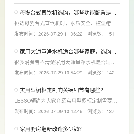
双出水模式可根据不同需求切换生活用水和直
母婴台式直饮机选购，哪些功能配置是有
饮水，不仅满足厨房多场景用水需求，还有助
娃家庭必不可少的？
于延长滤芯使用寿命。
挑选母婴台式直饮机时，水质安全、控温精准
度是宝妈群体最关心的核心需求，接下来
发布时间：2026-07-29 11:06:22
浏览数：151
LESSO领尚为大家讲解适合母婴家庭的必备功
能配置。母婴冲奶、辅食、直饮对水温要求不
家用大通量净水机适合哪些家庭，选购时
同，机型需搭载多档精准控温功能，45℃低温
如何匹配用水场景吗？
冲奶、85℃泡辅食、100℃沸水冲泡茶饮一键
很多消费者不清楚家用大通量净水机是否适配
切换，不用反复烧水兑冷水，呵护宝宝娇嫩肠
自家户型，LESSO领尚建议，选购前一定要结
发布时间：2026-07-29 10:54:29
浏览数：142
胃。
合家庭用水场景判断。家用大通量净水机更适
合常住人口多、用水需求大的家庭，比如三口
实用型橱柜定制的关键细节有哪些？
及以上之家，或是经常泡茶、冲奶、清洗果
蔬，需要持续大量净水的用户。小户型、单人
LESSO领尚为大家介绍实用型橱柜定制需要关
居住、日常用水量少的家庭，无需盲目追求超
注的几个关键细节：实用型橱柜定制应结合厨
发布时间：2026-07-29 10:42:46
浏览数：137
大通量，避免功能过剩造成浪费。
房面积和家庭烹饪习惯进行规划，合理划分
洗、切、炒动线，提升下厨效率；同时充分利
家用厨房翻新改造多少钱？
用吊柜、地柜、高柜等收纳空间，并配置抽屉