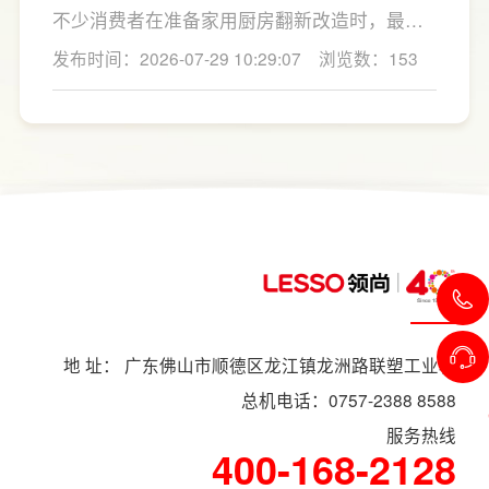
分区、拉篮、转角收纳等功能设计，提高空间
不少消费者在准备家用厨房翻新改造时，最关
利用率。
心的问题莫过于“家用厨房翻新改造多少钱”，接
发布时间：2026-07-29 10:29:07
浏览数：153
下来LESSO领尚为大家解答一下。事实上，厨
房改造费用并没有统一标准，通常会受到改造
范围、空间面积、材料品质、功能配置以及是
否更换橱柜、电器、水电等因素影响。
地 址： 广东佛山市顺德区龙江镇龙洲路联塑工业村
总机电话：0757-2388 8588
服务热线
400-168-2128