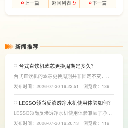
返回列表
上一篇
下一篇
新闻推荐
台式直饮机滤芯更换周期是多久？
台式直饮机的滤芯更换周期并非固定不变，主
要取决于实际用水量、进水水质及使用频率等
发布时间：2026-07-30 16:23:51
浏览数：139
因素。一般来说，PP棉和活性炭类前置滤芯建
议每6至12个月更换一次，RO反渗透膜滤芯使
LESSO领尚反渗透净水机使用体验如何？
用寿命相对较长，通常在2至3年左右，而后置
活性炭滤芯则建议每年更换一次以保障出水口
LESSO领尚反渗透净水机使用体验兼顾了净水
感。
效果、使用便捷性和节水表现。产品采用
发布时间：2026-07-30 16:20:13
浏览数：119
120mm纤薄机身设计，不占用过多厨下空间；