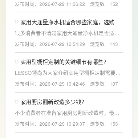
度是宝妈群体最关心的核心需求，接下来
发布时间：2026-07-29 11:06:22
浏览数：152
LESSO领尚为大家讲解适合母婴家庭的必备功
能配置。母婴冲奶、辅食、直饮对水温要求不
家用大通量净水机适合哪些家庭，选购时
同，机型需搭载多档精准控温功能，45℃低温
如何匹配用水场景吗？
冲奶、85℃泡辅食、100℃沸水冲泡茶饮一键
很多消费者不清楚家用大通量净水机是否适配
切换，不用反复烧水兑冷水，呵护宝宝娇嫩肠
自家户型，LESSO领尚建议，选购前一定要结
发布时间：2026-07-29 10:54:29
浏览数：143
胃。
合家庭用水场景判断。家用大通量净水机更适
合常住人口多、用水需求大的家庭，比如三口
实用型橱柜定制的关键细节有哪些？
及以上之家，或是经常泡茶、冲奶、清洗果
蔬，需要持续大量净水的用户。小户型、单人
LESSO领尚为大家介绍实用型橱柜定制需要关
居住、日常用水量少的家庭，无需盲目追求超
注的几个关键细节：实用型橱柜定制应结合厨
发布时间：2026-07-29 10:42:46
浏览数：137
大通量，避免功能过剩造成浪费。
房面积和家庭烹饪习惯进行规划，合理划分
洗、切、炒动线，提升下厨效率；同时充分利
家用厨房翻新改造多少钱？
用吊柜、地柜、高柜等收纳空间，并配置抽屉
分区、拉篮、转角收纳等功能设计，提高空间
不少消费者在准备家用厨房翻新改造时，最关
利用率。
心的问题莫过于“家用厨房翻新改造多少钱”，接
发布时间：2026-07-29 10:29:07
浏览数：153
下来LESSO领尚为大家解答一下。事实上，厨
房改造费用并没有统一标准，通常会受到改造