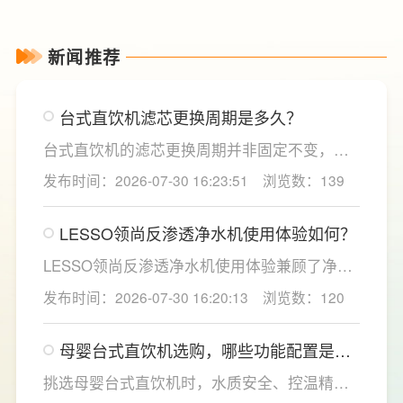
新闻推荐
台式直饮机滤芯更换周期是多久？
台式直饮机的滤芯更换周期并非固定不变，主
要取决于实际用水量、进水水质及使用频率等
发布时间：2026-07-30 16:23:51
浏览数：139
因素。一般来说，PP棉和活性炭类前置滤芯建
议每6至12个月更换一次，RO反渗透膜滤芯使
LESSO领尚反渗透净水机使用体验如何？
用寿命相对较长，通常在2至3年左右，而后置
活性炭滤芯则建议每年更换一次以保障出水口
LESSO领尚反渗透净水机使用体验兼顾了净水
感。
效果、使用便捷性和节水表现。产品采用
发布时间：2026-07-30 16:20:13
浏览数：120
120mm纤薄机身设计，不占用过多厨下空间；
双出水模式可根据不同需求切换生活用水和直
母婴台式直饮机选购，哪些功能配置是有
饮水，不仅满足厨房多场景用水需求，还有助
娃家庭必不可少的？
于延长滤芯使用寿命。
挑选母婴台式直饮机时，水质安全、控温精准