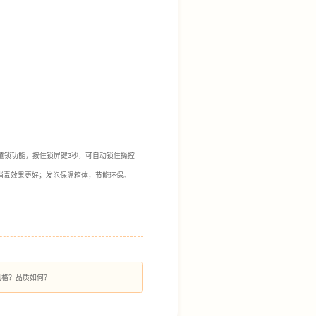
儿童锁功能，按住锁屏键3秒，可自动锁住操控
消毒效果更好；发泡保温箱体，节能环保。
风格？品质如何？