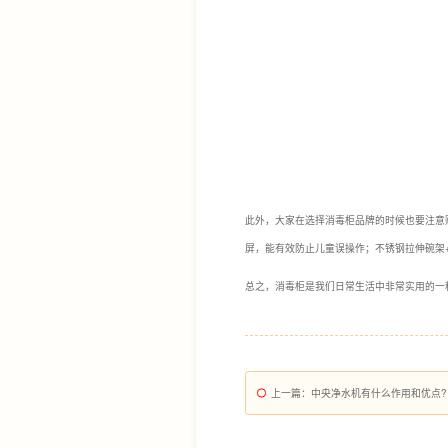
此外，大家在选择消毒柜品牌的时候也要注意购
屏，能有效防止儿童误操作；不锈钢拉伸碗架
总之，消毒柜是我们日常生活中非常实用的一
上一篇
：中央净水机有什么作用和优点?