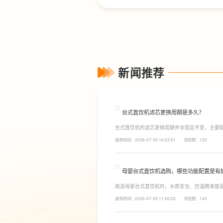
新闻推荐
台式直饮机滤芯更换周期是多久？
台式直饮机的滤芯更换周期并非固定不变，主要
素。一般来说，PP棉和活性炭类前置滤芯建议每6
发布时间：2026-07-30 16:23:51
浏览数：122
命相对较长，通常在2至3年左右，而后置活性炭
母婴台式直饮机选购，哪些功能配置是有
挑选母婴台式直饮机时，水质安全、控温精准度
LESSO领尚为大家讲解适合母婴家庭的必备功
发布时间：2026-07-29 11:06:22
浏览数：145
同，机型需搭载多档精准控温功能，45℃低温冲奶
换，不用反复烧水兑冷水，呵护宝宝娇嫩肠胃。