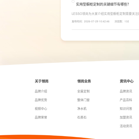
实用型橱柜定制的关键细节有哪些？
LESSO领尚为大家介绍实用型橱柜定制需要关
面积和家庭烹饪习惯进行规划，合理划分洗、切
发布时间：2026-07-29 10:42:46
浏览数：132
柜、地柜、高柜等收纳空间，并配置抽屉分区、
率。
关于领尚
领尚业务
资讯中心
品牌介绍
全屋定制
品牌资讯
品牌优势
整体门窗
产品百科
视频中心
净水机
知识问答
品牌荣誉
石英石
加盟资讯
活动资讯