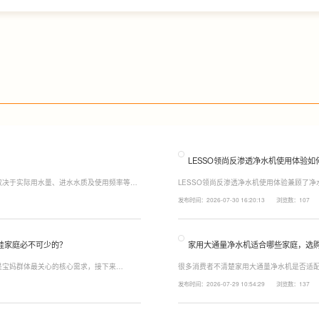
LESSO领尚反渗透净水机使用体验如
取决于实际用水量、进水水质及使用频率等因
LESSO领尚反渗透净水机使用体验兼顾了
至12个月更换一次，RO反渗透膜滤芯使用寿
120mm纤薄机身设计，不占用过多厨下空
发布时间：2026-07-30 16:20:13
浏览数：107
滤芯则建议每年更换一次以保障出水口感。
水，不仅满足厨房多场景用水需求，还有助
娃家庭必不可少的？
家用大通量净水机适合哪些家庭，选
是宝妈群体最关心的核心需求，接下来
很多消费者不清楚家用大通量净水机是否适配
能配置。母婴冲奶、辅食、直饮对水温要求不
家庭用水场景判断。家用大通量净水机更适
发布时间：2026-07-29 10:54:29
浏览数：137
、85℃泡辅食、100℃沸水冲泡茶饮一键切
上之家，或是经常泡茶、冲奶、清洗果蔬，
常用水量少的家庭，无需盲目追求超大通量