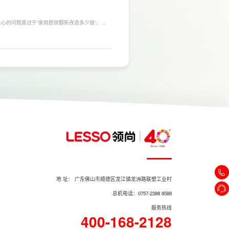
心的问题莫过于“家用厨房翻新改造多少钱”，接
，厨房改造费用并没有统一标准，通常会受到改造范
否更换橱柜、电器、水电等因素影响。
地 址： 广东佛山市顺德区龙江镇龙洲路联塑工业村
总机电话：0757-2388 8588
服务热线
400-168-2128