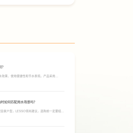
何？
净水效果、使用便捷性和节水表现。产品采用
间；双出水模式可根据不同需求切换生活用水和直饮
于延长滤芯使用寿命。
购时如何匹配用水场景吗？
自家户型，LESSO领尚建议，选购前一定要结合
合常住人口多、用水需求大的家庭，比如三口及以
需要持续大量净水的用户。小户型、单人居住、日
，避免功能过剩造成浪费。