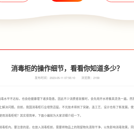
消毒柜的操作细节，看看你知道多少？
发布时间：2023-05-11 07:55:10
浏览数：2159
具消毒水平不达标，也会给健康埋下诸多隐患。因此不少消费者就餐时，会先用开水将餐具烫洗一遍。然而
上解决问题。目前，我国消毒柜行业增势迅猛，不光技术得到了突破，连工艺、设计也有了新发展。使
使用消毒柜呢？其实很简单，下面小编就为大家详细介绍一下。
消毒柜内。要注意的是，在放入消毒柜前，需要将物品上的残留物先清除干净，以免影响消毒效果。同