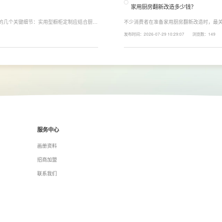
家用厨房翻新改造多少钱？
注的几个关键细节：实用型橱柜定制应结合厨房
不少消费者在准备家用厨房翻新改造时，最关
、炒动线，提升下厨效率；同时充分利用吊
下来LESSO领尚为大家解答一下。事实上
发布时间：2026-07-29 10:29:07
浏览数：149
拉篮、转角收纳等功能设计，提高空间利用
围、空间面积、材料品质、功能配置以及是
服务中心
画册资料
招商加盟
联系我们