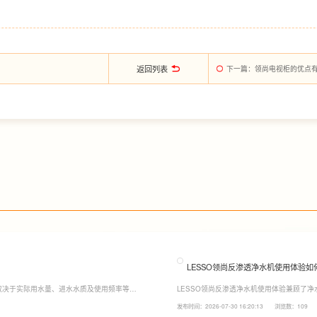
返回列表
下一篇
：领尚电视柜的优点
LESSO领尚反渗透净水机使用体验如
取决于实际用水量、进水水质及使用频率等因
LESSO领尚反渗透净水机使用体验兼顾了
至12个月更换一次，RO反渗透膜滤芯使用寿
120mm纤薄机身设计，不占用过多厨下空
发布时间：2026-07-30 16:20:13
浏览数：109
滤芯则建议每年更换一次以保障出水口感。
水，不仅满足厨房多场景用水需求，还有助