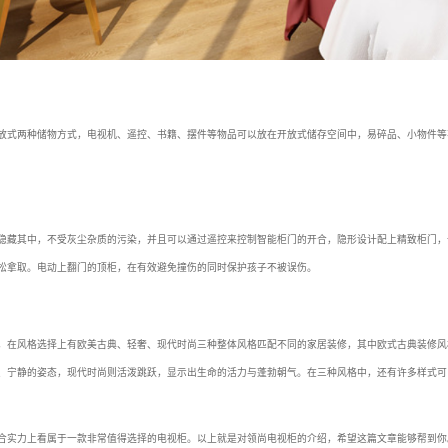
放式两种储物方式，电视机、遥控、书籍、摆件等物品可以放在开放式储存空间中，易碎品、小物件等
隐藏其中，不受灰尘杂质的污染，并且可以通过遥控来控制智能柜门的开合，隐形设计配上精致柜门，
松拿取。电动上翻门的顶柜，在有效避免撞伤的同时保护孩子不被误伤。
，在风格选择上有欧美古典、轻奢、现代时尚三种整体风格匹配不同的家居装修，其中欧式古典装修风
、宁静的姿态，现代时尚则活泼跳跃，显示出生命的活力与蓬勃朝气。在三种风格中，还有许多样式可
合实力上看属于一款非常值得选择的电视柜。以上就是对领尚电视柜的介绍，希望这篇文章能够帮到你