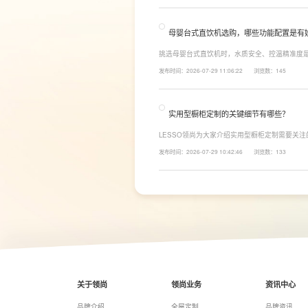
母婴台式直饮机选购，哪些功能配置是有
挑选母婴台式直饮机时，水质安全、控温精准度
LESSO领尚为大家讲解适合母婴家庭的必备功
发布时间：2026-07-29 11:06:22
浏览数：145
同，机型需搭载多档精准控温功能，45℃低温冲奶
换，不用反复烧水兑冷水，呵护宝宝娇嫩肠胃。
实用型橱柜定制的关键细节有哪些？
LESSO领尚为大家介绍实用型橱柜定制需要关
面积和家庭烹饪习惯进行规划，合理划分洗、切
发布时间：2026-07-29 10:42:46
浏览数：133
柜、地柜、高柜等收纳空间，并配置抽屉分区、
率。
关于领尚
领尚业务
资讯中心
品牌介绍
全屋定制
品牌资讯