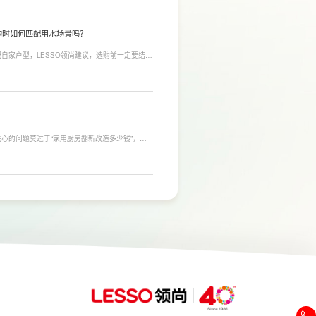
购时如何匹配用水场景吗？
自家户型，LESSO领尚建议，选购前一定要结合
合常住人口多、用水需求大的家庭，比如三口及以
需要持续大量净水的用户。小户型、单人居住、日
，避免功能过剩造成浪费。
心的问题莫过于“家用厨房翻新改造多少钱”，接
，厨房改造费用并没有统一标准，通常会受到改造范
否更换橱柜、电器、水电等因素影响。