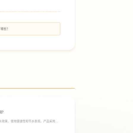
有哪些？
何？
净水效果、使用便捷性和节水表现。产品采用
间；双出水模式可根据不同需求切换生活用水和直饮
于延长滤芯使用寿命。