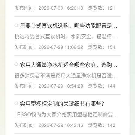
感。
效果、使用便捷性和节水表现。产品采用
发布时间：2026-07-30 16:20:13
浏览数：121
120mm纤薄机身设计，不占用过多厨下空间；
双出水模式可根据不同需求切换生活用水和直
母婴台式直饮机选购，哪些功能配置是有
饮水，不仅满足厨房多场景用水需求，还有助
娃家庭必不可少的？
于延长滤芯使用寿命。
挑选母婴台式直饮机时，水质安全、控温精准
度是宝妈群体最关心的核心需求，接下来
发布时间：2026-07-29 11:06:22
浏览数：154
LESSO领尚为大家讲解适合母婴家庭的必备功
能配置。母婴冲奶、辅食、直饮对水温要求不
家用大通量净水机适合哪些家庭，选购时
同，机型需搭载多档精准控温功能，45℃低温
如何匹配用水场景吗？
冲奶、85℃泡辅食、100℃沸水冲泡茶饮一键
很多消费者不清楚家用大通量净水机是否适配
切换，不用反复烧水兑冷水，呵护宝宝娇嫩肠
自家户型，LESSO领尚建议，选购前一定要结
发布时间：2026-07-29 10:54:29
浏览数：144
胃。
合家庭用水场景判断。家用大通量净水机更适
合常住人口多、用水需求大的家庭，比如三口
实用型橱柜定制的关键细节有哪些？
及以上之家，或是经常泡茶、冲奶、清洗果
蔬，需要持续大量净水的用户。小户型、单人
LESSO领尚为大家介绍实用型橱柜定制需要关
居住、日常用水量少的家庭，无需盲目追求超
注的几个关键细节：实用型橱柜定制应结合厨
发布时间：2026-07-29 10:42:46
浏览数：140
大通量，避免功能过剩造成浪费。
房面积和家庭烹饪习惯进行规划，合理划分