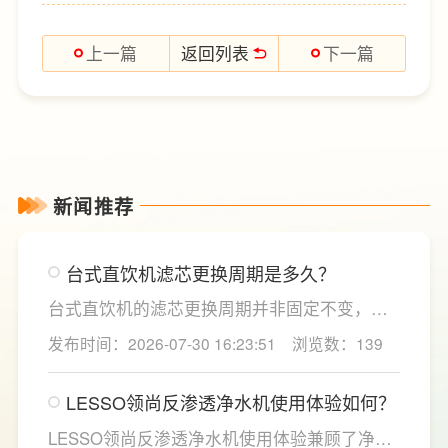
返回列表
上一篇
下一篇
新闻推荐
台式直饮机滤芯更换周期是多久？
台式直饮机的滤芯更换周期并非固定不变，主
要取决于实际用水量、进水水质及使用频率等
发布时间：2026-07-30 16:23:51
浏览数：139
因素。一般来说，PP棉和活性炭类前置滤芯建
议每6至12个月更换一次，RO反渗透膜滤芯使
LESSO领尚反渗透净水机使用体验如何？
用寿命相对较长，通常在2至3年左右，而后置
活性炭滤芯则建议每年更换一次以保障出水口
LESSO领尚反渗透净水机使用体验兼顾了净水