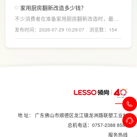
洗、切、炒动线，提升下厨效率；同时充分利
家用厨房翻新改造多少钱？
用吊柜、地柜、高柜等收纳空间，并配置抽屉
分区、拉篮、转角收纳等功能设计，提高空间
不少消费者在准备家用厨房翻新改造时，最关
利用率。
心的问题莫过于“家用厨房翻新改造多少钱”，接
发布时间：2026-07-29 10:29:07
浏览数：154
下来LESSO领尚为大家解答一下。事实上，厨
房改造费用并没有统一标准，通常会受到改造
范围、空间面积、材料品质、功能配置以及是
否更换橱柜、电器、水电等因素影响。
地 址： 广东佛山市顺德区龙江镇龙洲路联塑工业村
总机电话：0757-2388 8588
服务热线