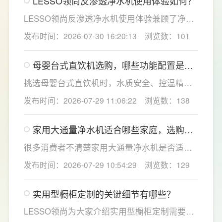
LESSO领尚反渗透净水机使用体验如何？
用寿命相对较长，通常在2至3年左右，而后置
活性炭滤芯则建议每年更换一次以保障出水口
LESSO领尚反渗透净水机使用体验兼顾了净水
感。
效果、使用便捷性和节水表现。产品采用
发布时间：2026-07-30 16:20:13
浏览数：101
120mm纤薄机身设计，不占用过多厨下空间；
双出水模式可根据不同需求切换生活用水和直
母婴台式直饮机选购，哪些功能配置是有
饮水，不仅满足厨房多场景用水需求，还有助
娃家庭必不可少的？
于延长滤芯使用寿命。
挑选母婴台式直饮机时，水质安全、控温精准
度是宝妈群体最关心的核心需求，接下来
发布时间：2026-07-29 11:06:22
浏览数：138
LESSO领尚为大家讲解适合母婴家庭的必备功
能配置。母婴冲奶、辅食、直饮对水温要求不
家用大通量净水机适合哪些家庭，选购时
同，机型需搭载多档精准控温功能，45℃低温
如何匹配用水场景吗？
冲奶、85℃泡辅食、100℃沸水冲泡茶饮一键
很多消费者不清楚家用大通量净水机是否适配
切换，不用反复烧水兑冷水，呵护宝宝娇嫩肠
自家户型，LESSO领尚建议，选购前一定要结
发布时间：2026-07-29 10:54:29
浏览数：129
胃。
合家庭用水场景判断。家用大通量净水机更适
合常住人口多、用水需求大的家庭，比如三口
实用型橱柜定制的关键细节有哪些？
及以上之家，或是经常泡茶、冲奶、清洗果
蔬，需要持续大量净水的用户。小户型、单人
LESSO领尚为大家介绍实用型橱柜定制需要关
居住、日常用水量少的家庭，无需盲目追求超