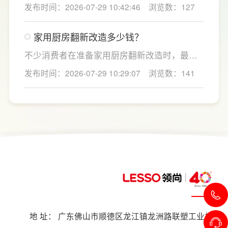
注的几个关键细节：实用型橱柜定制应结合厨
发布时间：2026-07-29 10:42:46
浏览数：127
大通量，避免功能过剩造成浪费。
房面积和家庭烹饪习惯进行规划，合理划分
洗、切、炒动线，提升下厨效率；同时充分利
家用厨房翻新改造多少钱？
用吊柜、地柜、高柜等收纳空间，并配置抽屉
分区、拉篮、转角收纳等功能设计，提高空间
不少消费者在准备家用厨房翻新改造时，最关
利用率。
心的问题莫过于“家用厨房翻新改造多少钱”，接
发布时间：2026-07-29 10:29:07
浏览数：141
下来LESSO领尚为大家解答一下。事实上，厨
房改造费用并没有统一标准，通常会受到改造
范围、空间面积、材料品质、功能配置以及是
否更换橱柜、电器、水电等因素影响。
地 址： 广东佛山市顺德区龙江镇龙洲路联塑工业村