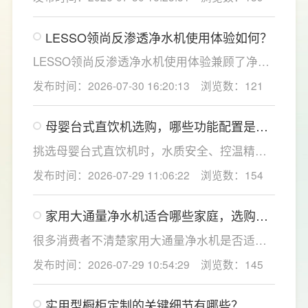
因素。一般来说，PP棉和活性炭类前置滤芯建
议每6至12个月更换一次，RO反渗透膜滤芯使
LESSO领尚反渗透净水机使用体验如何？
用寿命相对较长，通常在2至3年左右，而后置
活性炭滤芯则建议每年更换一次以保障出水口
LESSO领尚反渗透净水机使用体验兼顾了净水
感。
效果、使用便捷性和节水表现。产品采用
发布时间：2026-07-30 16:20:13
浏览数：121
120mm纤薄机身设计，不占用过多厨下空间；
双出水模式可根据不同需求切换生活用水和直
母婴台式直饮机选购，哪些功能配置是有
饮水，不仅满足厨房多场景用水需求，还有助
娃家庭必不可少的？
于延长滤芯使用寿命。
挑选母婴台式直饮机时，水质安全、控温精准
度是宝妈群体最关心的核心需求，接下来
发布时间：2026-07-29 11:06:22
浏览数：154
LESSO领尚为大家讲解适合母婴家庭的必备功
能配置。母婴冲奶、辅食、直饮对水温要求不
家用大通量净水机适合哪些家庭，选购时
同，机型需搭载多档精准控温功能，45℃低温
如何匹配用水场景吗？
冲奶、85℃泡辅食、100℃沸水冲泡茶饮一键
很多消费者不清楚家用大通量净水机是否适配
切换，不用反复烧水兑冷水，呵护宝宝娇嫩肠
自家户型，LESSO领尚建议，选购前一定要结
发布时间：2026-07-29 10:54:29
浏览数：145
胃。
合家庭用水场景判断。家用大通量净水机更适
合常住人口多、用水需求大的家庭，比如三口
实用型橱柜定制的关键细节有哪些？
及以上之家，或是经常泡茶、冲奶、清洗果