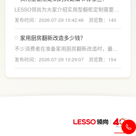
蔬，需要持续大量净水的用户。小户型、单人
LESSO领尚为大家介绍实用型橱柜定制需要关
居住、日常用水量少的家庭，无需盲目追求超
注的几个关键细节：实用型橱柜定制应结合厨
发布时间：2026-07-29 10:42:46
浏览数：140
大通量，避免功能过剩造成浪费。
房面积和家庭烹饪习惯进行规划，合理划分
洗、切、炒动线，提升下厨效率；同时充分利
家用厨房翻新改造多少钱？
用吊柜、地柜、高柜等收纳空间，并配置抽屉
分区、拉篮、转角收纳等功能设计，提高空间
不少消费者在准备家用厨房翻新改造时，最关
利用率。
心的问题莫过于“家用厨房翻新改造多少钱”，接
发布时间：2026-07-29 10:29:07
浏览数：154
下来LESSO领尚为大家解答一下。事实上，厨
房改造费用并没有统一标准，通常会受到改造
范围、空间面积、材料品质、功能配置以及是
否更换橱柜、电器、水电等因素影响。