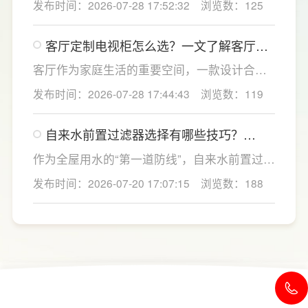
发布时间：2026-07-28 17:52:32
浏览数：125
更能适配小户型高频日常使用。首先优先选择
高精度过滤系统，搭载成熟反渗透技术的设
客厅定制电视柜怎么选？一文了解客厅定
备，能够深度净化水质，有效滤除水中重金
制电视柜的尺寸布局设计
属、残留杂质与有害微生物，从源头保障饮水
客厅作为家庭生活的重要空间，一款设计合理
纯净安全。
的客厅定制电视柜不仅能够提升家居颜值，更
发布时间：2026-07-28 17:44:43
浏览数：119
能让日常收纳和使用更加便捷。LESSO领尚深
耕整家定制领域，围绕不同户型和家庭需求，
自来水前置过滤器选择有哪些技巧？
提供客厅定制电视柜及一站式整家解决方案，
LESSO领尚提供一站式净水方案
从设计、选材到功能规划进行科学布局，兼顾
作为全屋用水的“第一道防线”，自来水前置过滤
环保、美观与实用，为消费者打造更加舒适、
器能够有效拦截自来水中的泥沙、铁锈、红虫
发布时间：2026-07-20 17:07:15
浏览数：188
有品质的理想家居生活。
等大颗粒杂质，不仅能提升日常用水的洁净
度，还能为后端净水设备及涉水家电提供保
护。LESSO领尚前置过滤器 LS801Q（升级
版）凭借过滤性能、智能设计与安全材质，成
为不少家庭升级用水体验的理想选择。