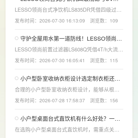
菌，构筑双重健康防线
LESSO领尚台式净饮机LS835DR凭借四级过滤
系统与稀土厚膜即热技术，为家庭直饮水场景
发布时间：2026-07-30 16:13:09
浏览数：109
提供了一套兼具净化效率与使用灵活性的解决
方案。
守护全屋用水第一道防线！LESSO领尚前
置过滤器重塑家庭净水新标准
LESSO领尚前置过滤器LS608Q凭借4T/h大流
量、40微米高效精滤、创新虹吸反冲洗技术及
发布时间：2026-07-30 16:05:41
浏览数：115
智能水压监控四大核心优势，为家庭用水安全
提供了全方位的解决方案。
小户型卧室收纳衣柜设计选定制衣柜还是
成品衣柜好？要注意什么？
合理的小户型卧室收纳衣柜设计，能够从根源
解决小户型卧室收纳难题，提升居家舒适感。
发布时间：2026-07-28 17:58:37
浏览数：156
LESSO领尚深耕人居空间规划，针对小户型痛
点优化衣柜收纳结构，兼顾空间利用、环保品
小户型桌面台式直饮机有什么好处？一文
质与全屋美学统一，打造实用美观的卧室收纳
了解台式直饮机选购全攻略
方案，为小户型家庭打造整洁通透的休憩空
在选购小户型桌面台式直饮机时，需重点关注
间。
过滤能力、节水性能、智能体验与安全配置，