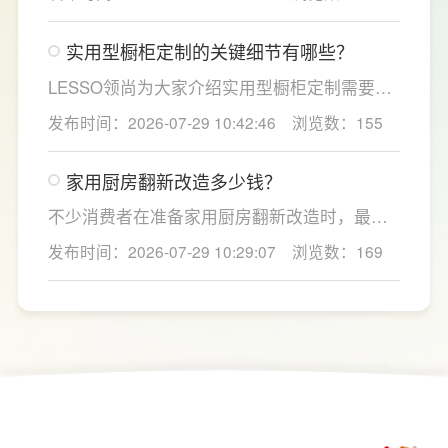
合家庭用水场景判断。家用大通量净水机更适
合常住人口多、用水需求大的家庭，比如三口
实用型橱柜定制的关键细节有哪些？
及以上之家，或是经常泡茶、冲奶、清洗果
蔬，需要持续大量净水的用户。小户型、单人
LESSO领尚为大家介绍实用型橱柜定制需要关
居住、日常用水量少的家庭，无需盲目追求超
注的几个关键细节：实用型橱柜定制应结合厨
发布时间：2026-07-29 10:42:46
浏览数：155
大通量，避免功能过剩造成浪费。
房面积和家庭烹饪习惯进行规划，合理划分
洗、切、炒动线，提升下厨效率；同时充分利
家用厨房翻新改造多少钱？
用吊柜、地柜、高柜等收纳空间，并配置抽屉
分区、拉篮、转角收纳等功能设计，提高空间
不少消费者在准备家用厨房翻新改造时，最关
利用率。
心的问题莫过于“家用厨房翻新改造多少钱”，接
发布时间：2026-07-29 10:29:07
浏览数：169
下来LESSO领尚为大家解答一下。事实上，厨
房改造费用并没有统一标准，通常会受到改造
范围、空间面积、材料品质、功能配置以及是
否更换橱柜、电器、水电等因素影响。