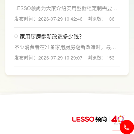
蔬，需要持续大量净水的用户。小户型、单人
LESSO领尚为大家介绍实用型橱柜定制需要关
居住、日常用水量少的家庭，无需盲目追求超
注的几个关键细节：实用型橱柜定制应结合厨
发布时间：2026-07-29 10:42:46
浏览数：136
大通量，避免功能过剩造成浪费。
房面积和家庭烹饪习惯进行规划，合理划分
洗、切、炒动线，提升下厨效率；同时充分利
家用厨房翻新改造多少钱？
用吊柜、地柜、高柜等收纳空间，并配置抽屉
分区、拉篮、转角收纳等功能设计，提高空间
不少消费者在准备家用厨房翻新改造时，最关
利用率。
心的问题莫过于“家用厨房翻新改造多少钱”，接
发布时间：2026-07-29 10:29:07
浏览数：153
下来LESSO领尚为大家解答一下。事实上，厨
房改造费用并没有统一标准，通常会受到改造
范围、空间面积、材料品质、功能配置以及是
否更换橱柜、电器、水电等因素影响。