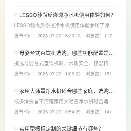
因素。一般来说，PP棉和活性炭类前置滤芯建
议每6至12个月更换一次，RO反渗透膜滤芯使
LESSO领尚反渗透净水机使用体验如何？
用寿命相对较长，通常在2至3年左右，而后置
活性炭滤芯则建议每年更换一次以保障出水口
LESSO领尚反渗透净水机使用体验兼顾了净水
感。
效果、使用便捷性和节水表现。产品采用
发布时间：2026-07-30 16:20:13
浏览数：117
120mm纤薄机身设计，不占用过多厨下空间；
双出水模式可根据不同需求切换生活用水和直
母婴台式直饮机选购，哪些功能配置是有
饮水，不仅满足厨房多场景用水需求，还有助
娃家庭必不可少的？
于延长滤芯使用寿命。
挑选母婴台式直饮机时，水质安全、控温精准
度是宝妈群体最关心的核心需求，接下来
发布时间：2026-07-29 11:06:22
浏览数：151
LESSO领尚为大家讲解适合母婴家庭的必备功
能配置。母婴冲奶、辅食、直饮对水温要求不
家用大通量净水机适合哪些家庭，选购时
同，机型需搭载多档精准控温功能，45℃低温
如何匹配用水场景吗？
冲奶、85℃泡辅食、100℃沸水冲泡茶饮一键
很多消费者不清楚家用大通量净水机是否适配
切换，不用反复烧水兑冷水，呵护宝宝娇嫩肠
自家户型，LESSO领尚建议，选购前一定要结
发布时间：2026-07-29 10:54:29
浏览数：141
胃。
合家庭用水场景判断。家用大通量净水机更适
合常住人口多、用水需求大的家庭，比如三口
实用型橱柜定制的关键细节有哪些？
及以上之家，或是经常泡茶、冲奶、清洗果